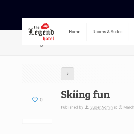
Home
Rooms & Suites
Skiing fun
Skiing fun
0
Published by
Super Admin
at
March