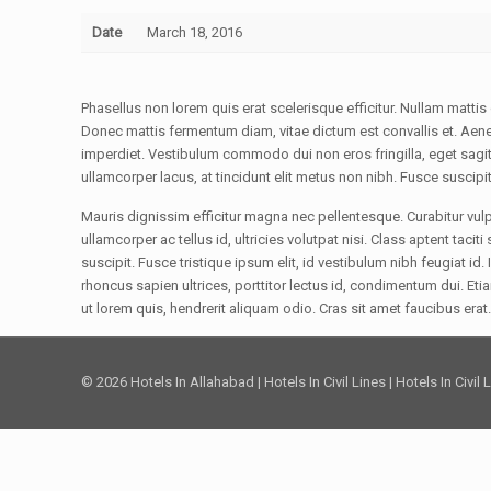
Date
March 18, 2016
Phasellus non lorem quis erat scelerisque efficitur. Nullam matti
Donec mattis fermentum diam, vitae dictum est convallis et. Aene
imperdiet. Vestibulum commodo dui non eros fringilla, eget sagittis 
ullamcorper lacus, at tincidunt elit metus non nibh. Fusce suscipit 
Mauris dignissim efficitur magna nec pellentesque. Curabitur vulpu
ullamcorper ac tellus id, ultricies volutpat nisi. Class aptent t
suscipit. Fusce tristique ipsum elit, id vestibulum nibh feugiat i
rhoncus sapien ultrices, porttitor lectus id, condimentum dui. Etiam
ut lorem quis, hendrerit aliquam odio. Cras sit amet faucibus erat
© 2026 Hotels In Allahabad | Hotels In Civil Lines | Hotels In Civil