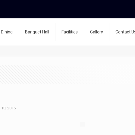
Dining
Banquet Hall
Facilities
Gallery
Contact U
 18, 2016