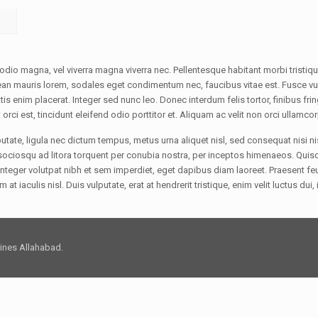
s odio magna, vel viverra magna viverra nec. Pellentesque habitant morbi trist
an mauris lorem, sodales eget condimentum nec, faucibus vitae est. Fusce vulp
enim placerat. Integer sed nunc leo. Donec interdum felis tortor, finibus fringil
orci est, tincidunt eleifend odio porttitor et. Aliquam ac velit non orci ullamco
tate, ligula nec dictum tempus, metus urna aliquet nisl, sed consequat nisi nisl
aciti sociosqu ad litora torquent per conubia nostra, per inceptos himenaeos. Qu
d. Integer volutpat nibh et sem imperdiet, eget dapibus diam laoreet. Praesent f
 at iaculis nisl. Duis vulputate, erat at hendrerit tristique, enim velit luctus d
.
 Lines Allahabad.