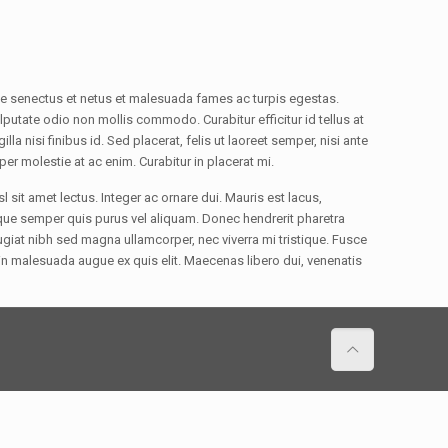
ique senectus et netus et malesuada fames ac turpis egestas.
utate odio non mollis commodo. Curabitur efficitur id tellus at
la nisi finibus id. Sed placerat, felis ut laoreet semper, nisi ante
rper molestie at ac enim. Curabitur in placerat mi.
 sit amet lectus. Integer ac ornare dui. Mauris est lacus,
isque semper quis purus vel aliquam. Donec hendrerit pharetra
eugiat nibh sed magna ullamcorper, nec viverra mi tristique. Fusce
ui, in malesuada augue ex quis elit. Maecenas libero dui, venenatis